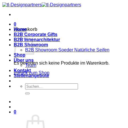
Zum
Inhalt
springen
0
Warenkorb
Home
B2B Corporate Gifts
B2B Innenarchitektur
B2B Showroom
B2B Showroom Soeder Natürliche Seifen
Shop
Über uns
Es befinden sich keine Produkte im Warenkorb.
Team
Kontakt
Zurück zum Shop
Stellenangebote
Suche
nach:
0