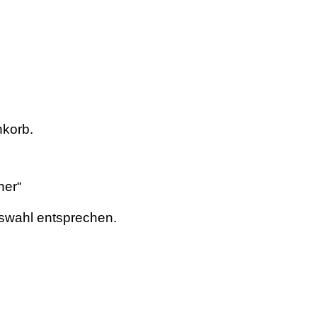
nkorb.
ner“
swahl entsprechen.