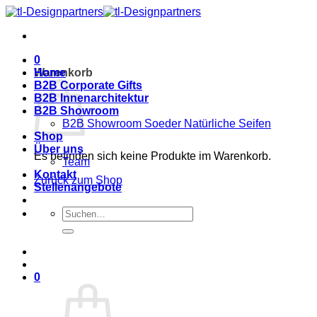
Zum
Inhalt
springen
0
Warenkorb
Home
B2B Corporate Gifts
B2B Innenarchitektur
B2B Showroom
B2B Showroom Soeder Natürliche Seifen
Shop
Über uns
Es befinden sich keine Produkte im Warenkorb.
Team
Kontakt
Zurück zum Shop
Stellenangebote
Suche
nach:
0