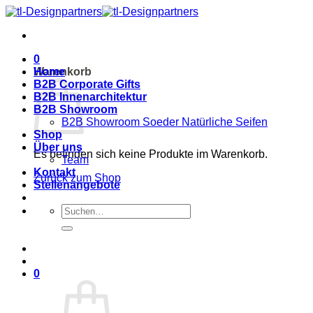
Zum
Inhalt
springen
0
Warenkorb
Home
B2B Corporate Gifts
B2B Innenarchitektur
B2B Showroom
B2B Showroom Soeder Natürliche Seifen
Shop
Über uns
Es befinden sich keine Produkte im Warenkorb.
Team
Kontakt
Zurück zum Shop
Stellenangebote
Suche
nach:
0