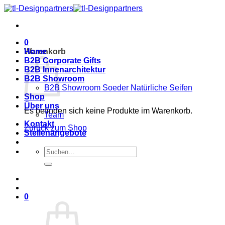
Zum
Inhalt
springen
0
Warenkorb
Home
B2B Corporate Gifts
B2B Innenarchitektur
B2B Showroom
B2B Showroom Soeder Natürliche Seifen
Shop
Über uns
Es befinden sich keine Produkte im Warenkorb.
Team
Kontakt
Zurück zum Shop
Stellenangebote
Suche
nach:
0