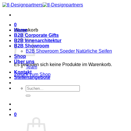
Zum
Inhalt
springen
0
Warenkorb
Home
B2B Corporate Gifts
B2B Innenarchitektur
B2B Showroom
B2B Showroom Soeder Natürliche Seifen
Shop
Über uns
Es befinden sich keine Produkte im Warenkorb.
Team
Kontakt
Zurück zum Shop
Stellenangebote
Suche
nach:
0