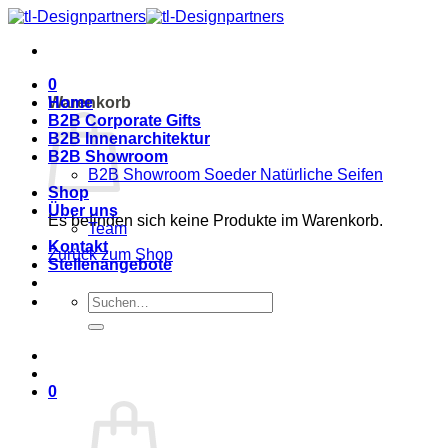
Zum
Inhalt
springen
0
Warenkorb
Home
B2B Corporate Gifts
B2B Innenarchitektur
B2B Showroom
B2B Showroom Soeder Natürliche Seifen
Shop
Über uns
Es befinden sich keine Produkte im Warenkorb.
Team
Kontakt
Zurück zum Shop
Stellenangebote
Suche
nach:
0