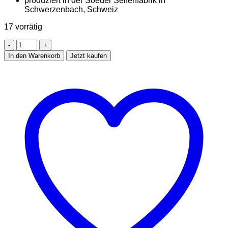
produziert in der Soeder Seifenfabrik in
Schwerzenbach, Schweiz
17 vorrätig
Handdesifinktionsmittel
HERBAL
In den Warenkorb
Jetzt kaufen
ALOE
100ml
Menge