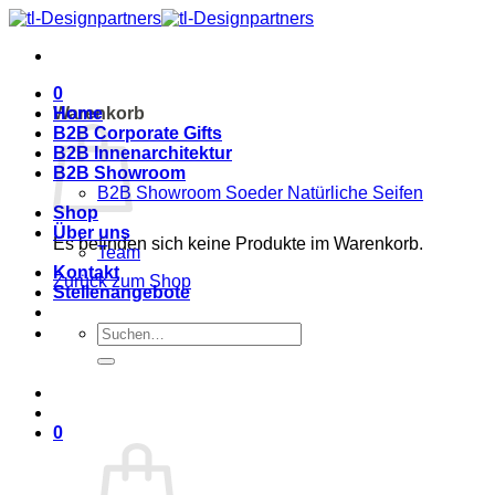
Zum
Inhalt
springen
0
Warenkorb
Home
B2B Corporate Gifts
B2B Innenarchitektur
B2B Showroom
B2B Showroom Soeder Natürliche Seifen
Shop
Über uns
Es befinden sich keine Produkte im Warenkorb.
Team
Kontakt
Zurück zum Shop
Stellenangebote
Suche
nach:
0